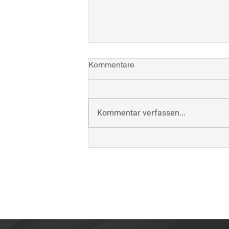
Kommentare
Kommentar verfassen...
Kreativität im Zeitalter der KI
– Rückblick auf
CreativeMornings Cologne an
der Media University