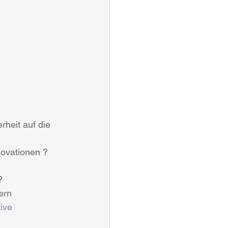
heit auf die 
ovationen ?
?
ern 
ive 