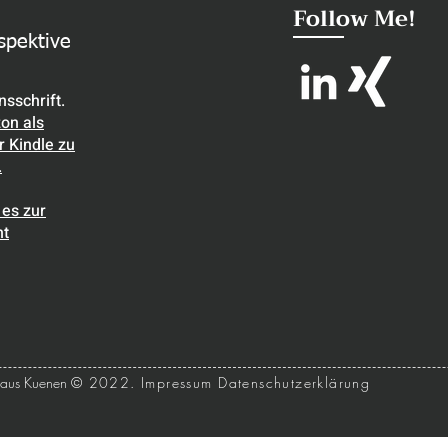
Follow Me!
spektive
sschrift.
on als
 Kindle zu
.
 es zur
ht
laus Kuenen
© 2022.
Impressum
Datenschutzerklärung