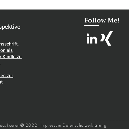
Follow Me!
spektive
sschrift.
on als
 Kindle zu
.
 es zur
ht
laus Kuenen
© 2022.
Impressum
Datenschutzerklärung